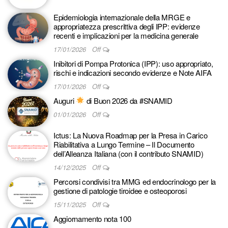
Epidemiologia internazionale della MRGE e
appropriatezza prescrittiva degli IPP: evidenze
recenti e implicazioni per la medicina generale
17/01/2026
Off
Inibitori di Pompa Protonica (IPP): uso appropriato,
rischi e indicazioni secondo evidenze e Note AIFA
17/01/2026
Off
Auguri
di Buon 2026 da #SNAMID
01/01/2026
Off
Ictus: La Nuova Roadmap per la Presa in Carico
Riabilitativa a Lungo Termine – Il Documento
dell’Alleanza Italiana (con il contributo SNAMID)
14/12/2025
Off
Percorsi condivisi tra MMG ed endocrinologo per la
gestione di patologie tiroidee e osteoporosi
15/11/2025
Off
Aggiornamento nota 100