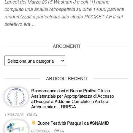
Lancet del Marzo 2015 Washam J e coll (1) hanno
compiuto una analisi retrospettiva su oltre 14000 pazienti
randomizzati a partecipare allo studio ROCKET AF il cui
obiettivo era…
ARGOMENTI
Argomenti
ARTICOLI RECENTI
Raccomandazioni di Buona Pratica Clinico-
Assistenziale per Appropriatezza di Accesso
all’Ecografia Addome Completo in Ambito
Ambulatoriale – RBPCA
19/04/2026
Off
Buone Festività Pasquali da #SNAMID
03/04/2026
Off