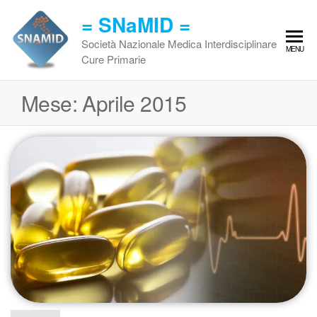
Vai
= SNaMID =
al
contenuto
Società Nazionale Medica Interdisciplinare
MENU
Cure Primarie
Mese:
Aprile 2015