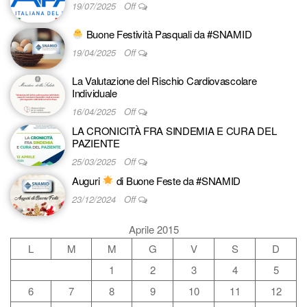
19/07/2025
Off
Buone Festività Pasquali da #SNAMID
19/04/2025
Off
La Valutazione del Rischio Cardiovascolare
Individuale
16/04/2025
Off
LA CRONICITÀ FRA SINDEMIA E CURA DEL
PAZIENTE
25/03/2025
Off
Auguri
di Buone Feste da #SNAMID
23/12/2024
Off
Aprile 2015
L
M
M
G
V
S
D
1
2
3
4
5
6
7
8
9
10
11
12