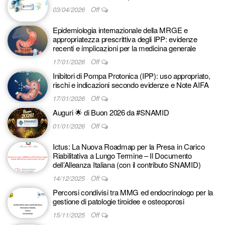
03/04/2026
Off
Epidemiologia internazionale della MRGE e
appropriatezza prescrittiva degli IPP: evidenze
recenti e implicazioni per la medicina generale
17/01/2026
Off
Inibitori di Pompa Protonica (IPP): uso appropriato,
rischi e indicazioni secondo evidenze e Note AIFA
17/01/2026
Off
Auguri 🌟 di Buon 2026 da #SNAMID
01/01/2026
Off
Ictus: La Nuova Roadmap per la Presa in Carico
Riabilitativa a Lungo Termine – Il Documento
dell’Alleanza Italiana (con il contributo SNAMID)
14/12/2025
Off
Percorsi condivisi tra MMG ed endocrinologo per la
gestione di patologie tiroidee e osteoporosi
15/11/2025
Off