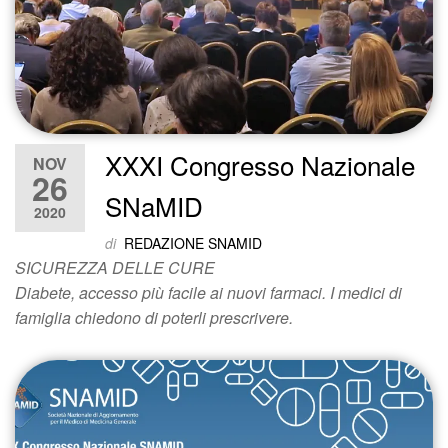
XXXI Congresso Nazionale
NOV
26
SNaMID
2020
di
REDAZIONE SNAMID
SICUREZZA DELLE CURE
Diabete, accesso più facile ai nuovi farmaci. I medici di
famiglia chiedono di poterli prescrivere.