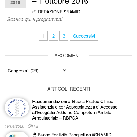
– 1 ottobre 2016
2016
di
REDAZIONE SNAMID
Scarica qui il programma!
Paginazione
1
2
3
Successivi
degli
articoli
ARGOMENTI
Argomenti
ARTICOLI RECENTI
Raccomandazioni di Buona Pratica Clinico-
Assistenziale per Appropriatezza di Accesso
all’Ecografia Addome Completo in Ambito
Ambulatoriale – RBPCA
19/04/2026
Off
🐣 Buone Festività Pasquali da #SNAMID