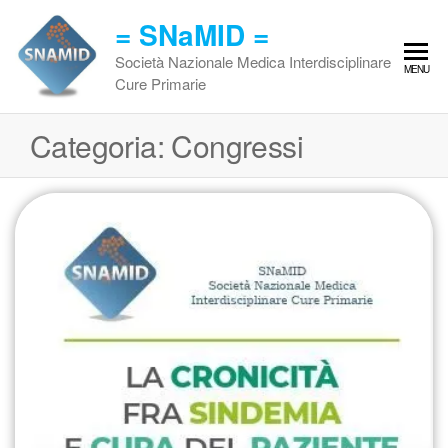
Vai
= SNaMID =
al
contenuto
Società Nazionale Medica Interdisciplinare
MENU
Cure Primarie
Categoria:
Congressi