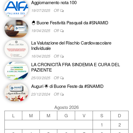
Aggiornamento nota 100
19/07/2025
Off
🐣 Buone Festività Pasquali da #SNAMID
19/04/2025
Off
La Valutazione del Rischio Cardiovascolare
Individuale
16/04/2025
Off
LA CRONICITÀ FRA SINDEMIA E CURA DEL
PAZIENTE
25/03/2025
Off
Auguri 🌟 di Buone Feste da #SNAMID
23/12/2024
Off
Agosto 2026
L
M
M
G
V
S
D
1
2