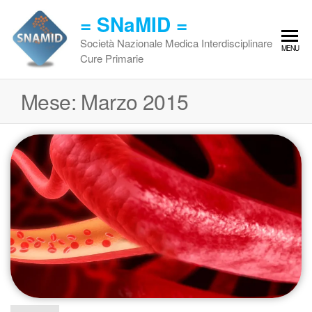
Vai
= SNaMID =
al
contenuto
Società Nazionale Medica Interdisciplinare
MENU
Cure Primarie
Mese:
Marzo 2015