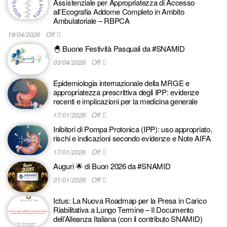
Assistenziale per Appropriatezza di Accesso
all’Ecografia Addome Completo in Ambito
Ambulatoriale – RBPCA
19/04/2026
Off
🐣 Buone Festività Pasquali da #SNAMID
03/04/2026
Off
Epidemiologia internazionale della MRGE e
appropriatezza prescrittiva degli IPP: evidenze
recenti e implicazioni per la medicina generale
17/01/2026
Off
Inibitori di Pompa Protonica (IPP): uso appropriato,
rischi e indicazioni secondo evidenze e Note AIFA
17/01/2026
Off
Auguri 🌟 di Buon 2026 da #SNAMID
01/01/2026
Off
Ictus: La Nuova Roadmap per la Presa in Carico
Riabilitativa a Lungo Termine – Il Documento
dell’Alleanza Italiana (con il contributo SNAMID)