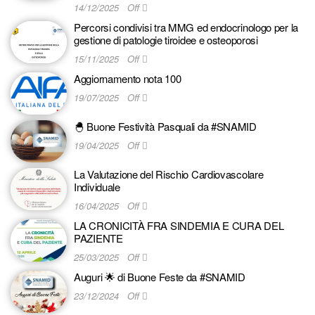
14/12/2025
Off
Percorsi condivisi tra MMG ed endocrinologo per la
gestione di patologie tiroidee e osteoporosi
15/11/2025
Off
Aggiornamento nota 100
19/07/2025
Off
🐣 Buone Festività Pasquali da #SNAMID
19/04/2025
Off
La Valutazione del Rischio Cardiovascolare
Individuale
16/04/2025
Off
LA CRONICITÀ FRA SINDEMIA E CURA DEL
PAZIENTE
25/03/2025
Off
Auguri 🌟 di Buone Feste da #SNAMID
23/12/2024
Off