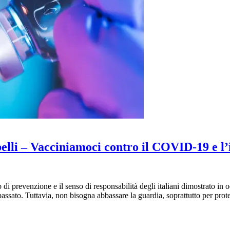
elli – Vacciniamoci contro il COVID-19 e l’
 prevenzione e il senso di responsabilità degli italiani dimostrato in 
assato. Tuttavia, non bisogna abbassare la guardia, soprattutto per prote