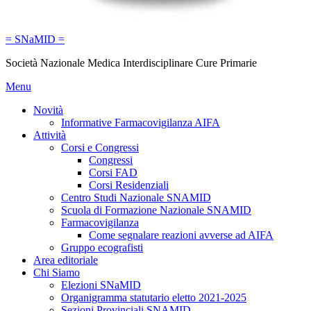
= SNaMID =
Società Nazionale Medica Interdisciplinare Cure Primarie
Menu
Novità
Informative Farmacovigilanza AIFA
Attività
Corsi e Congressi
Congressi
Corsi FAD
Corsi Residenziali
Centro Studi Nazionale SNAMID
Scuola di Formazione Nazionale SNAMID
Farmacovigilanza
Come segnalare reazioni avverse ad AIFA
Gruppo ecografisti
Area editoriale
Chi Siamo
Elezioni SNaMID
Organigramma statutario eletto 2021-2025
Sezioni Provinciali SNAMID