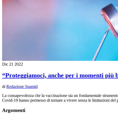
Dic
21
2022
“Proteggiamoci, anche per i momenti più b
di
Redazione Snamid
La consapevolezza che la vaccinazione sia un fondamentale strumento di
Covid-19 hanno permesso di tornare a vivere senza le limitazioni del p
Argomenti