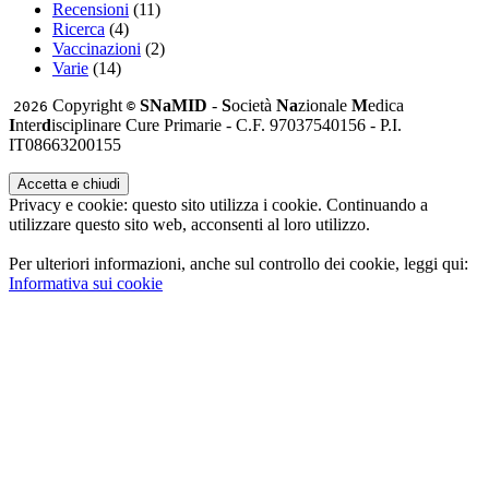
Recensioni
(11)
Ricerca
(4)
Vaccinazioni
(2)
Varie
(14)
Copyright
SNaMID
-
S
ocietà
Na
zionale
M
edica
2026
©
I
nter
d
isciplinare Cure Primarie - C.F. 97037540156 - P.I.
IT08663200155
Privacy e cookie: questo sito utilizza i cookie. Continuando a
utilizzare questo sito web, acconsenti al loro utilizzo.
Per ulteriori informazioni, anche sul controllo dei cookie, leggi qui:
Informativa sui cookie