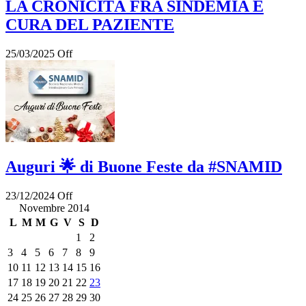
LA CRONICITÀ FRA SINDEMIA E
CURA DEL PAZIENTE
25/03/2025
Off
Auguri 🌟 di Buone Feste da #SNAMID
23/12/2024
Off
Novembre 2014
L
M
M
G
V
S
D
1
2
3
4
5
6
7
8
9
10
11
12
13
14
15
16
17
18
19
20
21
22
23
24
25
26
27
28
29
30