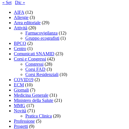
« Set
Dic »
AIFA
(12)
Allergie
(3)
Area editoriale
(29)
Attività
(20)
Farmacovigilanza
(12)
Gruppo ecografisti
(1)
BPCO
(2)
Centro
(1)
Comunicati SNAMID
(23)
Corsi e Congressi
(42)
Congressi
(28)
Corsi FAD
(3)
Corsi Residenziali
(10)
COVID19
(2)
ECM
(10)
Giornali
(7)
Medicina Generale
(31)
Ministero della Salute
(21)
MMG
(17)
Novità
(71)
Pratica Clinica
(20)
Professione
(5)
Progetti
(9)