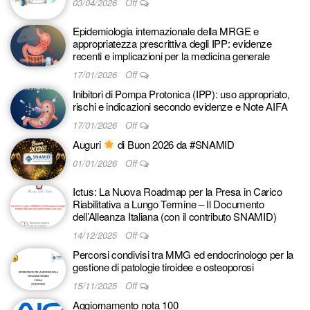
03/04/2026
Off
Epidemiologia internazionale della MRGE e
appropriatezza prescrittiva degli IPP: evidenze
recenti e implicazioni per la medicina generale
17/01/2026
Off
Inibitori di Pompa Protonica (IPP): uso appropriato,
rischi e indicazioni secondo evidenze e Note AIFA
17/01/2026
Off
Auguri
di Buon 2026 da #SNAMID
01/01/2026
Off
Ictus: La Nuova Roadmap per la Presa in Carico
Riabilitativa a Lungo Termine – Il Documento
dell’Alleanza Italiana (con il contributo SNAMID)
14/12/2025
Off
Percorsi condivisi tra MMG ed endocrinologo per la
gestione di patologie tiroidee e osteoporosi
15/11/2025
Off
Aggiornamento nota 100