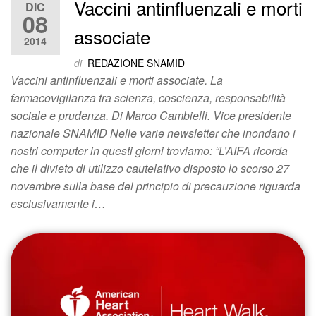
Vaccini antinfluenzali e morti
DIC
08
associate
2014
di
REDAZIONE SNAMID
Vaccini antinfluenzali e morti associate. La
farmacovigilanza tra scienza, coscienza, responsabilità
sociale e prudenza. Di Marco Cambielli. Vice presidente
nazionale SNAMID Nelle varie newsletter che inondano i
nostri computer in questi giorni troviamo: “L’AIFA ricorda
che il divieto di utilizzo cautelativo disposto lo scorso 27
novembre sulla base del principio di precauzione riguarda
esclusivamente i…