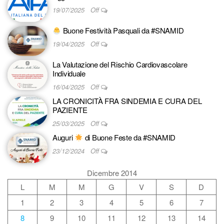
19/07/2025
Off
Buone Festività Pasquali da #SNAMID
19/04/2025
Off
La Valutazione del Rischio Cardiovascolare
Individuale
16/04/2025
Off
LA CRONICITÀ FRA SINDEMIA E CURA DEL
PAZIENTE
25/03/2025
Off
Auguri
di Buone Feste da #SNAMID
23/12/2024
Off
Dicembre 2014
L
M
M
G
V
S
D
1
2
3
4
5
6
7
8
9
10
11
12
13
14