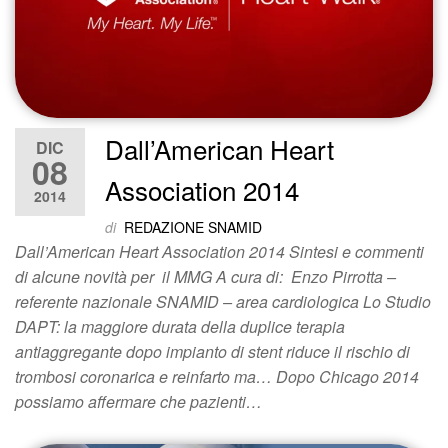
Dall’American Heart
DIC
08
Association 2014
2014
di
REDAZIONE SNAMID
Dall’American Heart Association 2014 Sintesi e commenti
di alcune novità per il MMG A cura di: Enzo Pirrotta –
referente nazionale SNAMID – area cardiologica Lo Studio
DAPT: la maggiore durata della duplice terapia
antiaggregante dopo impianto di stent riduce il rischio di
trombosi coronarica e reinfarto ma… Dopo Chicago 2014
possiamo affermare che pazienti…