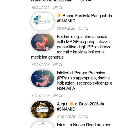
19/04/2026
Off
Buone Festività Pasquali da
#SNAMID
03/04/2026
Off
Epidemiologia internazionale
della MRGE e appropriatezza
prescrittiva degli IPP: evidenze
recenti e implicazioni per la
medicina generale
17/01/2026
Off
Inibitori di Pompa Protonica
(IPP): uso appropriato, rischi e
indicazioni secondo evidenze e
Note AIFA
17/01/2026
Off
Auguri
di Buon 2026 da
#SNAMID
01/01/2026
Off
Ictus: La Nuova Roadmap per