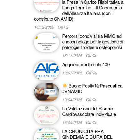
la Presa in Carico Riabilitativa a
Lungo Termine – Il Documento
dell’Alleanza Italiana (con il
contributo SNAMID)
14/12/2025
Off
Percorsi condivisi tra MMG ed
endocrinologo per la gestione di
patologie tiroidee e osteoporosi
15/11/2025
Off
Aggiornamento nota 100
19/07/2025
Off
Buone Festività Pasquali da
#SNAMID
19/04/2025
Off
La Valutazione del Rischio
Cardiovascolare Individuale
16/04/2025
Off
LA CRONICITÀ FRA
SINDEMIA E CURA DEL