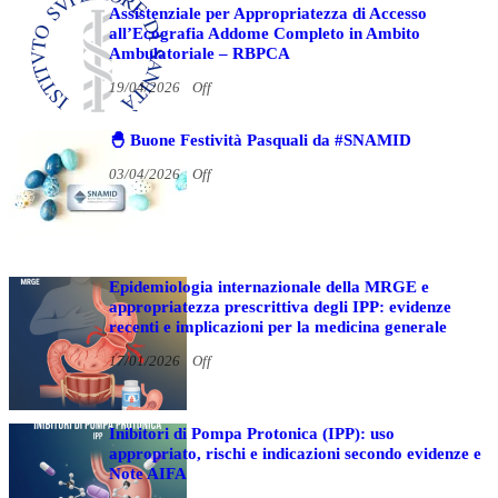
Assistenziale per Appropriatezza di Accesso
all’Ecografia Addome Completo in Ambito
Ambulatoriale – RBPCA
19/04/2026
Off
🐣 Buone Festività Pasquali da #SNAMID
03/04/2026
Off
Epidemiologia internazionale della MRGE e
appropriatezza prescrittiva degli IPP: evidenze
recenti e implicazioni per la medicina generale
17/01/2026
Off
Inibitori di Pompa Protonica (IPP): uso
appropriato, rischi e indicazioni secondo evidenze e
Note AIFA