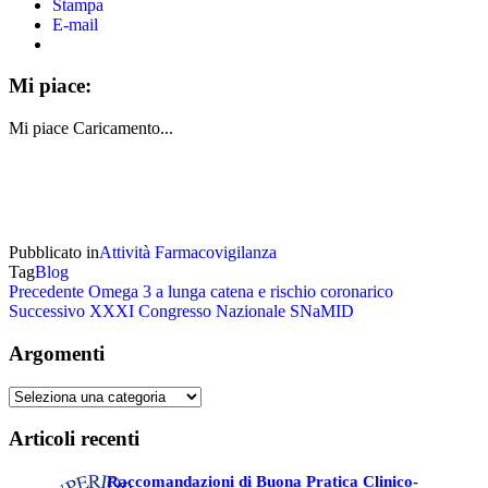
Stampa
E-mail
Mi piace:
Mi piace
Caricamento...
Pubblicato in
Attività
Farmacovigilanza
Tag
Blog
Navigazione
Articolo
Precedente
Omega 3 a lunga catena e rischio coronarico
precedente
Articolo
Successivo
XXXI Congresso Nazionale SNaMID
articoli
successivo
Argomenti
Argomenti
Articoli recenti
Raccomandazioni di Buona Pratica Clinico-