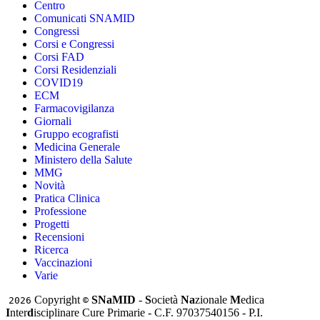
Centro
Comunicati SNAMID
Congressi
Corsi e Congressi
Corsi FAD
Corsi Residenziali
COVID19
ECM
Farmacovigilanza
Giornali
Gruppo ecografisti
Medicina Generale
Ministero della Salute
MMG
Novità
Pratica Clinica
Professione
Progetti
Recensioni
Ricerca
Vaccinazioni
Varie
Copyright
SNaMID
-
S
ocietà
Na
zionale
M
edica
2026
©
I
nter
d
isciplinare Cure Primarie - C.F. 97037540156 - P.I.