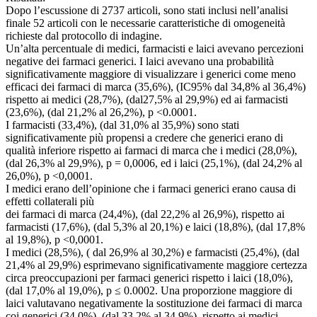
Dopo l’escussione di 2737 articoli, sono stati inclusi nell’analisi
finale 52 articoli con le necessarie caratteristiche di omogeneità
richieste dal protocollo di indagine.
Un’alta percentuale di medici, farmacisti e laici avevano percezioni
negative dei farmaci generici. I laici avevano una probabilità
significativamente maggiore di visualizzare i generici come meno
efficaci dei farmaci di marca (35,6%), (IC95% dal 34,8% al 36,4%)
rispetto ai medici (28,7%), (dal27,5% al 29,9%) ed ai farmacisti
(23,6%), (dal 21,2% al 26,2%), p <0.0001.
I farmacisti (33,4%), (dal 31,0% al 35,9%) sono stati
significativamente più propensi a credere che generici erano di
qualità inferiore rispetto ai farmaci di marca che i medici (28,0%),
(dal 26,3% al 29,9%), p = 0,0006, ed i laici (25,1%), (dal 24,2% al
26,0%), p <0,0001.
I medici erano dell’opinione che i farmaci generici erano causa di
effetti collaterali più
dei farmaci di marca (24,4%), (dal 22,2% al 26,9%), rispetto ai
farmacisti (17,6%), (dal 5,3% al 20,1%) e laici (18,8%), (dal 17,8%
al 19,8%), p <0,0001.
I medici (28,5%), ( dal 26,9% al 30,2%) e farmacisti (25,4%), (dal
21,4% al 29,9%) esprimevano significativamente maggiore certezza
circa preoccupazioni per farmaci generici rispetto i laici (18,0%),
(dal 17,0% al 19,0%), p ≤ 0.0002. Una proporzione maggiore di
laici valutavano negativamente la sostituzione dei farmaci di marca
coi generici (34,0%), (dal 33,2% al 34,9%), rispetto ai medici