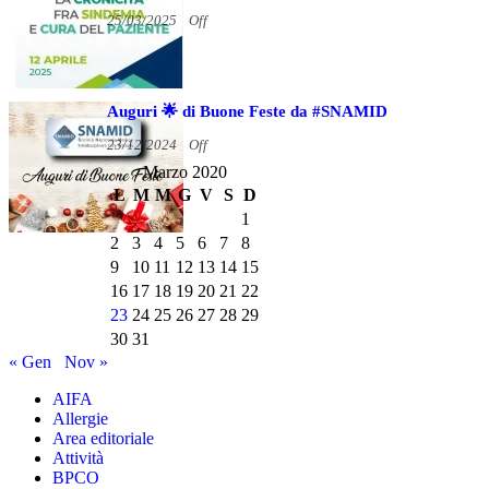
25/03/2025
Off
Auguri 🌟 di Buone Feste da #SNAMID
23/12/2024
Off
Marzo 2020
L
M
M
G
V
S
D
1
2
3
4
5
6
7
8
9
10
11
12
13
14
15
16
17
18
19
20
21
22
23
24
25
26
27
28
29
30
31
« Gen
Nov »
AIFA
Allergie
Area editoriale
Attività
BPCO