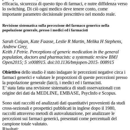
efficacia, sicurezza di questo tipo di farmaci, e nutre diffidenza verso
lo switching. Di ciò ogni medico deve tenere conto, come
importante parametro decisionale prescrittivo nel mondo reale.
Revisione sistematica sulla percezione del farmaco generico nella
popolazione generale, presso i medici ed i farmacisti
Sarah Colgan, Kate Faasse, Leslie R Martin, Melika H Stephens,
Andrew Grey,
Keith J Petrie. Perceptions of generic medication in the general
population, doctors and pharmacists: a systematic review BMJ
Open2015; 5 :e008915. doi:10.1136/bmjopen-2015- 008915
Obiettivo
dello studio è stato indagare le percezioni negative circa i
farmaci generici e valutare le proporzioni di queste percezioni presso
la popolazione generale (laici), i medici ed i farmacisti.
E’ stata fatta una revisione sistematica di studi osservazionali con
origine dei dati da MEDLINE, EMBASE, PsycInfo e Scopus.
Sono stati raccolti ed analizzati dati quantitativi provenienti da studi
cross-sezionali e prospettici pubblicati in inglese dopo il 1980,
raccolti attraverso metodi di autovalutazione, per analizzare le
percezioni sui farmaci generici, presentati come percentuali del
campione totale valutato.
Risultati: