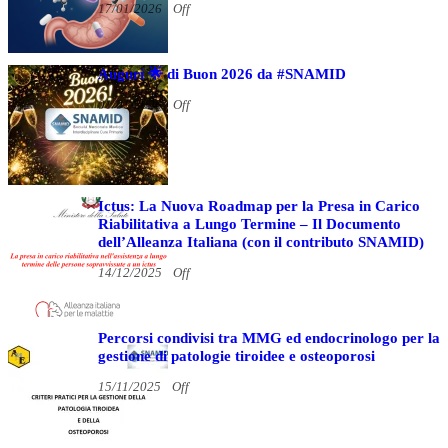
17/01/2026
Off
Auguri 🌟 di Buon 2026 da #SNAMID
01/01/2026
Off
Ictus: La Nuova Roadmap per la Presa in Carico
Riabilitativa a Lungo Termine – Il Documento
dell’Alleanza Italiana (con il contributo SNAMID)
14/12/2025
Off
Percorsi condivisi tra MMG ed endocrinologo per la
gestione di patologie tiroidee e osteoporosi
15/11/2025
Off