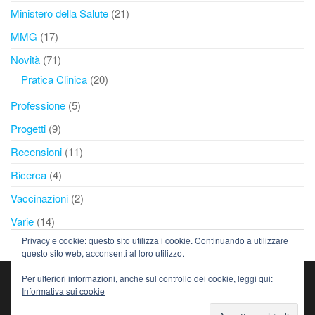
Ministero della Salute
(21)
MMG
(17)
Novità
(71)
Pratica Clinica
(20)
Professione
(5)
Progetti
(9)
Recensioni
(11)
Ricerca
(4)
Vaccinazioni
(2)
Varie
(14)
Privacy e cookie: questo sito utilizza i cookie. Continuando a utilizzare
questo sito web, acconsenti al loro utilizzo.
Per ulteriori informazioni, anche sul controllo dei cookie, leggi qui:
Copyright
SNaMID
-
S
ocietà
Na
zionale
M
edica
2026
©
Informativa sui cookie
I
nter
d
isciplinare Cure Primarie - C.F. 97037540156 - P.I.