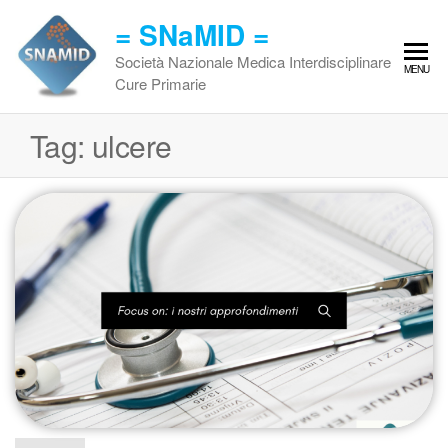
Vai
= SNaMID =
al
contenuto
Società Nazionale Medica Interdisciplinare
MENU
Cure Primarie
Tag:
ulcere