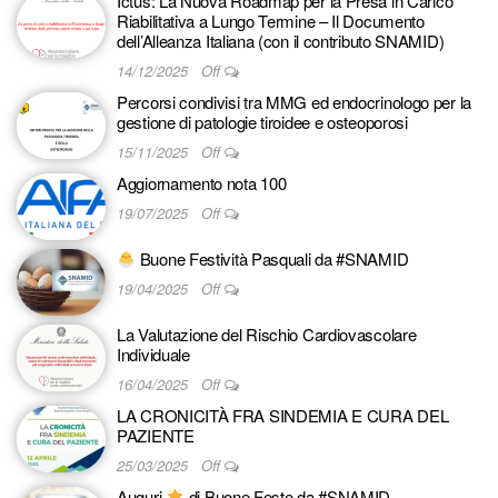
Ictus: La Nuova Roadmap per la Presa in Carico
Riabilitativa a Lungo Termine – Il Documento
dell’Alleanza Italiana (con il contributo SNAMID)
14/12/2025
Off
Percorsi condivisi tra MMG ed endocrinologo per la
gestione di patologie tiroidee e osteoporosi
15/11/2025
Off
Aggiornamento nota 100
19/07/2025
Off
Buone Festività Pasquali da #SNAMID
19/04/2025
Off
La Valutazione del Rischio Cardiovascolare
Individuale
16/04/2025
Off
LA CRONICITÀ FRA SINDEMIA E CURA DEL
PAZIENTE
25/03/2025
Off
Auguri
di Buone Feste da #SNAMID