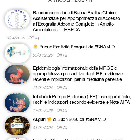
Raccomandazioni di Buona Pratica Clinico-
Assistenziale per Appropriatezza di Accesso
all’Ecografia Addome Completo in Ambito
Ambulatoriale – RBPCA
19/04/2026
Off
Buone Festività Pasquali da #SNAMID
03/04/2026
Off
Epidemiologia internazionale della MRGE e
appropriatezza prescrittiva degli IPP: evidenze
recenti e implicazioni per la medicina generale
17/01/2026
Off
Inibitori di Pompa Protonica (IPP): uso appropriato,
rischi e indicazioni secondo evidenze e Note AIFA
17/01/2026
Off
Auguri
di Buon 2026 da #SNAMID
01/01/2026
Off