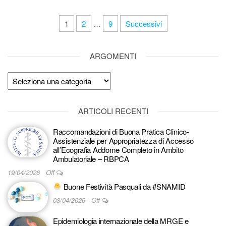
Paginazione
1
2
…
9
Successivi
degli
articoli
ARGOMENTI
Argomenti
ARTICOLI RECENTI
Raccomandazioni di Buona Pratica Clinico-
Assistenziale per Appropriatezza di Accesso
all’Ecografia Addome Completo in Ambito
Ambulatoriale – RBPCA
19/04/2026
Off
Buone Festività Pasquali da #SNAMID
03/04/2026
Off
Epidemiologia internazionale della MRGE e