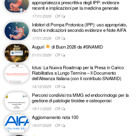
appropriatezza prescrittiva degli IPP: evidenze
recenti e implicazioni per la medicina generale
17/01/2026
Off
Inibitori di Pompa Protonica (IPP): uso appropriato,
rischi e indicazioni secondo evidenze e Note AIFA
17/01/2026
Off
Auguri
di Buon 2026 da #SNAMID
01/01/2026
Off
Ictus: La Nuova Roadmap per la Presa in Carico
Riabilitativa a Lungo Termine – Il Documento
dell’Alleanza Italiana (con il contributo SNAMID)
14/12/2025
Off
Percorsi condivisi tra MMG ed endocrinologo per la
gestione di patologie tiroidee e osteoporosi
15/11/2025
Off
Aggiornamento nota 100
19/07/2025
Off