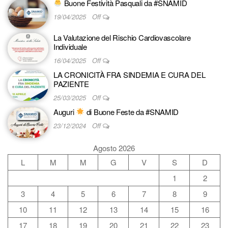
Buone Festività Pasquali da #SNAMID
19/04/2025
Off
La Valutazione del Rischio Cardiovascolare
Individuale
16/04/2025
Off
LA CRONICITÀ FRA SINDEMIA E CURA DEL
PAZIENTE
25/03/2025
Off
Auguri
di Buone Feste da #SNAMID
23/12/2024
Off
Agosto 2026
L
M
M
G
V
S
D
1
2
3
4
5
6
7
8
9
10
11
12
13
14
15
16
17
18
19
20
21
22
23