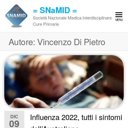
Vai
= SNaMID =
al
contenuto
Società Nazionale Medica Interdisciplinare
MENU
Cure Primarie
Autore:
Vincenzo Di Pietro
Influenza 2022, tutti i sintomi
DIC
09