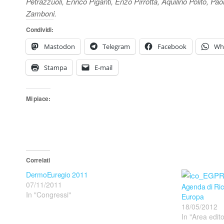
Petrazzuoli, Enrico Piganti, Enzo Pirrotta, Aquilino Polito, 
Zamboni.
Condividi:
Mastodon
Telegram
Facebook
Wh
Stampa
E-mail
Mi piace:
Correlati
DermoEuregio 2011
07/11/2011
Agenda di Ric
In "Congressi"
Europa
18/05/2012
In "Area edito