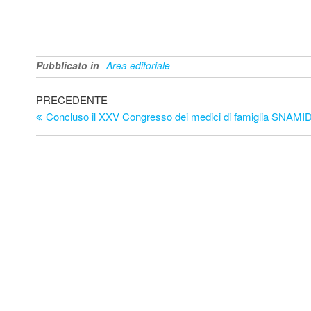
Pubblicato in
Area editoriale
Navigazione
Articolo
PRECEDENTE
precedente
Concluso il XXV Congresso dei medici di famiglia SNAMID
articoli