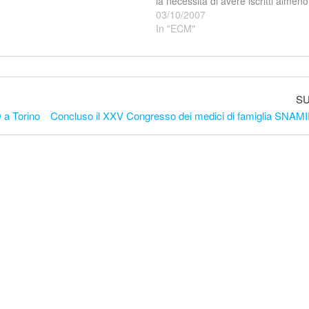
la necessità di avere iscritti almeno
professionisti della specialità alla q
03/10/2007
Società Scientifica…
In "ECM"
S
 a Torino
Concluso il XXV Congresso dei medici di famiglia SNAMI