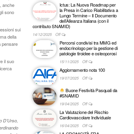
Ictus: La Nuova Roadmap per
à, anche
la Presa in Carico Riabilitativa a
gli sono
Lungo Termine – Il Documento
dell’Alleanza Italiana (con il
contributo SNAMID)
lessioni sui
14/12/2025
Off
ema della
Percorsi condivisi tra MMG ed
a pensare
endocrinologo per la gestione di
patologie tiroidee e osteoporosi
e il suo
15/11/2025
Off
ricerca
Aggiornamento nota 100
19/07/2025
Off
Buone Festività Pasquali da
#SNAMID
19/04/2025
Off
La Valutazione del Rischio
Cardiovascolare Individuale
o D’Urso,
16/04/2025
Off
Ferdinando
LA CRONICITÀ FRA