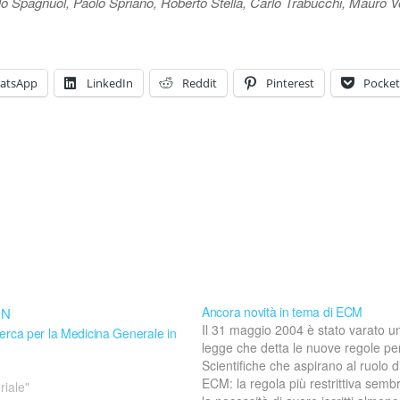
Paolo Spagnuol, Paolo Spriano, Roberto Stella, Carlo Trabucchi, Mauro 
atsApp
LinkedIn
Reddit
Pinterest
Pocket
Ancora novità in tema di ECM
Il 31 maggio 2004 è stato varato u
erca per la Medicina Generale in
legge che detta le nuove regole per
Scientifiche che aspirano al ruolo d
ECM: la regola più restrittiva semb
riale"