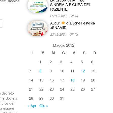
Voza, Andrea
SINDEMIA E CURA DEL
PAZIENTE
25/03/2025
Off
Auguri
di Buone Feste da
#SNAMID
23/12/2024
Off
Maggio 2012
L
M
M
G
V
S
D
1
2
3
4
5
6
7
8
9
10
11
12
13
14
15
16
17
18
19
20
21
22
23
24
25
26
27
n decreto
28
29
30
31
 le Società
i provider
« Apr
Giu »
ra essere