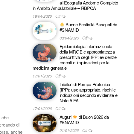
all’Ecografia Addome Completo
in Ambito Ambulatoriale – RBPCA
19/04/2026
Off
Buone Festività Pasquali da
#SNAMID
03/04/2026
Off
Epidemiologia internazionale
della MRGE e appropriatezza
prescrittiva degli IPP: evidenze
recenti e implicazioni per la
medicina generale
17/01/2026
Off
Inibitori di Pompa Protonica
(IPP): uso appropriato, rischi e
indicazioni secondo evidenze e
Note AIFA
17/01/2026
Off
Auguri
di Buon 2026 da
e che
#SNAMID
ercando di
01/01/2026
Off
sorse, anche