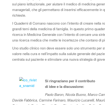
sul piano istituzionale, per aiutare il medico di medicina gene
manageriali, che gli permettano di inserirsi efficacemente in 
richieste.
I Quaderni di Comano nascono con l’intento di creare nella nostr
grandi temi della medicina di famiglia. In questo primo quad
ricerca in Medicina Generale con l’intento di cercare una s
una ricerca medica che mette le incertezze che contano di più pe
Uno studio clinico non deve essere solo uno strumento per stab
valore nella cura e nell’impatto sulla salute generale del pa
centrata sul paziente e stimolare una nuova strategia di gov
Si ringraziano per il contributo
di idee e la discussione:
Paolo Baron, Nicola Buono, Marco Cambi
Davide Fabbrica, Carmine Farinaro, Maurizio Lucarelli, Maur