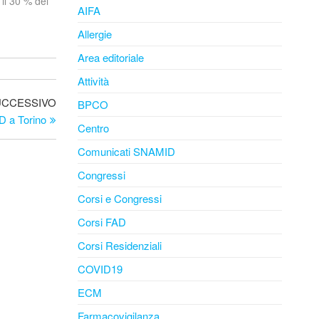
 il 30 % dei
AIFA
uale la
Allergie
Area editoriale
Attività
Articolo
UCCESSIVO
BPCO
successivo
D a Torino
Centro
Comunicati SNAMID
Congressi
Corsi e Congressi
Corsi FAD
Corsi Residenziali
COVID19
ECM
Farmacovigilanza