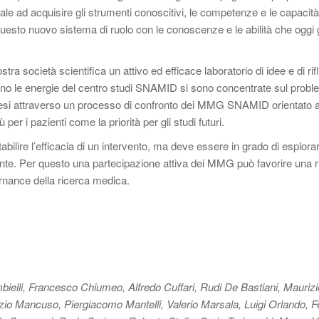
rale ad acquisire gli strumenti conoscitivi, le competenze e le capacit
questo nuovo sistema di ruolo con le conoscenze e le abilità che oggi 
a società scientifica un attivo ed efficace laboratorio di idee e di rif
erno le energie del centro studi SNAMID si sono concentrate sul probl
intesi attraverso un processo di confronto dei MMG SNAMID orientato 
r i pazienti come la priorità per gli studi futuri.
ilire l’efficacia di un intervento, ma deve essere in grado di esplorar
ziente. Per questo una partecipazione attiva dei MMG può favorire una 
ernance della ricerca medica.
elli, Francesco Chiumeo, Alfredo Cuffari, Rudi De Bastiani, Maurizi
izio Mancuso, Piergiacomo Mantelli, Valerio Marsala, Luigi Orlando, 