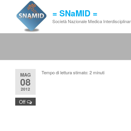
Vai
al
= SNaMID =
contenuto
Società Nazionale Medica Interdisciplina
Tempo di lettura stimato:
2
minuti
MAG
08
2012
Off