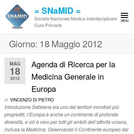
Vai
= SNaMID =
al
contenuto
Società Nazionale Medica Interdisciplinare
MENU
Cure Primarie
Giorno:
18 Maggio 2012
Agenda di Ricerca per la
MAG
18
Medicina Generale in
2012
Europa
di
VINCENZO DI PIETRO
Introduzione Sebbene sia uno dei territori mondiali più
progrediti, l’Europa è anche un continente di profonde
diversità, e ciò è vero per tutti gli ambiti dell’attività umana,
inclusa la Medicina. Osservando il Continente europeo dal