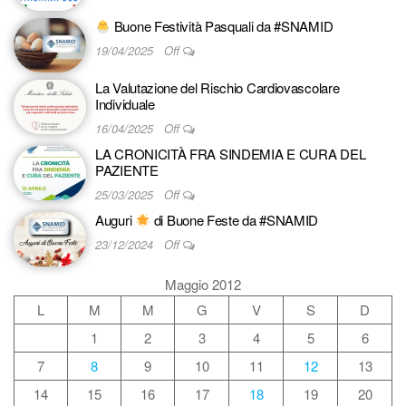
Buone Festività Pasquali da #SNAMID
19/04/2025
Off
La Valutazione del Rischio Cardiovascolare
Individuale
16/04/2025
Off
LA CRONICITÀ FRA SINDEMIA E CURA DEL
PAZIENTE
25/03/2025
Off
Auguri
di Buone Feste da #SNAMID
23/12/2024
Off
Maggio 2012
L
M
M
G
V
S
D
1
2
3
4
5
6
7
8
9
10
11
12
13
14
15
16
17
18
19
20