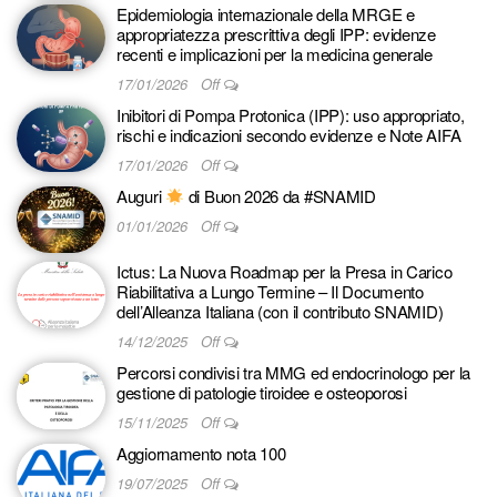
Epidemiologia internazionale della MRGE e
appropriatezza prescrittiva degli IPP: evidenze
recenti e implicazioni per la medicina generale
17/01/2026
Off
Inibitori di Pompa Protonica (IPP): uso appropriato,
rischi e indicazioni secondo evidenze e Note AIFA
17/01/2026
Off
Auguri
di Buon 2026 da #SNAMID
01/01/2026
Off
Ictus: La Nuova Roadmap per la Presa in Carico
Riabilitativa a Lungo Termine – Il Documento
dell’Alleanza Italiana (con il contributo SNAMID)
14/12/2025
Off
Percorsi condivisi tra MMG ed endocrinologo per la
gestione di patologie tiroidee e osteoporosi
15/11/2025
Off
Aggiornamento nota 100
19/07/2025
Off