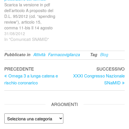
argomentazioni
review”). Il testo dell’art. 15,
Scarica la versione in pdf
assolutamente reali l’iniquità
comma 11-bis, prevede: “Il
dell’articolo A proposito del
del provvedimento, che
medico che curi un
D.L. 95/2012 (cd. “spending
meritano però alcune
paziente,…
review”), articolo 15,
sottolineature. I nuovi
comma 11-bis Il 14 agosto
pazienti devono avere una
è stata pubblicata su
31/08/2012
ricetta con…
Gazzetta Ufficiale la legge
In "Comunicati SNAMID"
di conversione del D.L.
95/2012 (cd. “spending
Pubblicato in
Attività
Farmacovigilanza
Tag
Blog
review”). Il testo dell’art. 15,
comma 11-bis, prevede: “Il
Navigazione
medico che curi un
Articolo
Ar
PRECEDENTE
SUCCESSIVO
paziente,…
precedente
su
Omega 3 a lunga catena e
XXXI Congresso Nazionale
articoli
rischio coronarico
SNaMID
ARGOMENTI
Argomenti