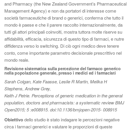
and Pharmacy (the New Zealand Government’s Pharmaceutical
Management Agency) e non da portatori di interesse come
società farmaceutiche di brand o generici, conferma che tutto il
mondo è paese e che il parere raccolto internazionalmente, da
tutti gli attori principali coinvolti, mostra tuttora molte riserve su
affidabilità, efficacia, sicurezza di questo tipo di farmaci, e nutre
diffidenza verso lo switching. Di ciò ogni medico deve tenere
conto, come importante parametro decisionale prescrittivo nel
mondo reale.
Revisione sistematica sulla percezione del farmaco generico
nella popolazione generale, presso i medici ed i farmacisti
Sarah Colgan, Kate Faasse, Leslie R Martin, Melika H
Stephens, Andrew Grey,
Keith J Petrie. Perceptions of generic medication in the general
population, doctors and pharmacists: a systematic review BMJ
Open2015; 5 :e008915. doi:10.1136/bmjopen-2015- 008915
Obiettivo
dello studio è stato indagare le percezioni negative
circa i farmaci generici e valutare le proporzioni di queste