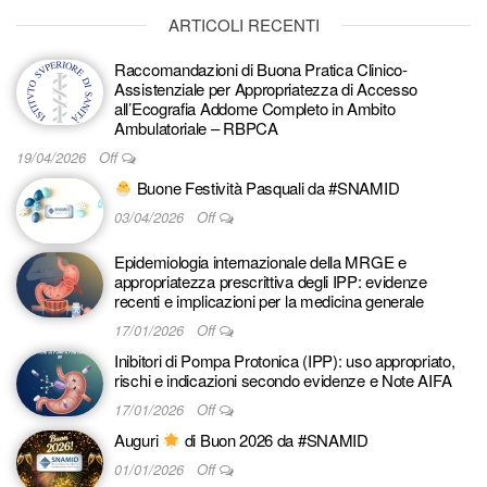
ARTICOLI RECENTI
Raccomandazioni di Buona Pratica Clinico-
Assistenziale per Appropriatezza di Accesso
all’Ecografia Addome Completo in Ambito
Ambulatoriale – RBPCA
19/04/2026
Off
Buone Festività Pasquali da #SNAMID
03/04/2026
Off
Epidemiologia internazionale della MRGE e
appropriatezza prescrittiva degli IPP: evidenze
recenti e implicazioni per la medicina generale
17/01/2026
Off
Inibitori di Pompa Protonica (IPP): uso appropriato,
rischi e indicazioni secondo evidenze e Note AIFA
17/01/2026
Off
Auguri
di Buon 2026 da #SNAMID
01/01/2026
Off