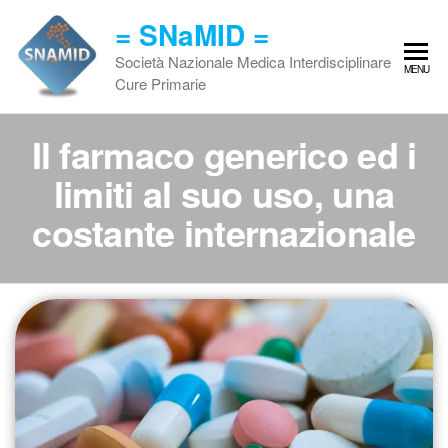
Vai
= SNaMID =
al
contenuto
Società Nazionale Medica Interdisciplinare
MENU
Cure Primarie
Il farmaco generico ed i
limiti al suo uso, una
costante internazionale