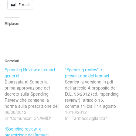
E-mail
Mi piace:
Correlati
Spending Review e farmaci
“Spending review” e
generici
prescrizione dei farmaci
È passata al Senato la
Scarica la versione in pdf
prima approvazione del
dell’articolo A proposito del
decreto sulla Spending
D.L. 95/2012 (cd. “spending
Review che contiene la
review”), articolo 15,
norma sulla prescrizione dei
comma 11-bis Il 14 agosto
farmaci a carico del Servizio
06/08/2012
è stata pubblicata su
10/10/2012
sanitario Nazionale.
In "Comunicati SNAMID"
Gazzetta Ufficiale la legge
In "Farmacovigilanza"
Numerose voci hanno
di conversione del D.L.
“Spending review” e
protestato con
95/2012 (cd. “spending
prescrizione dei farmaci