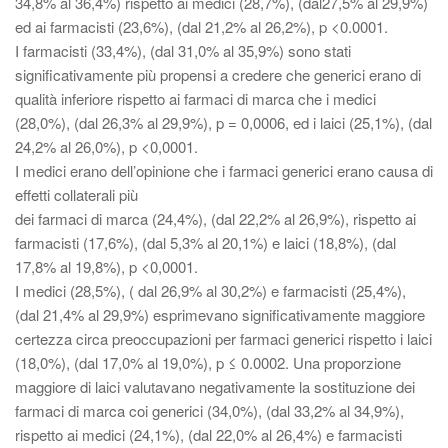
34,8% al 36,4%) rispetto ai medici (28,7%), (dal27,5% al 29,9%)
ed ai farmacisti (23,6%), (dal 21,2% al 26,2%), p <0.0001.
I farmacisti (33,4%), (dal 31,0% al 35,9%) sono stati
significativamente più propensi a credere che generici erano di
qualità inferiore rispetto ai farmaci di marca che i medici
(28,0%), (dal 26,3% al 29,9%), p = 0,0006, ed i laici (25,1%), (dal
24,2% al 26,0%), p <0,0001.
I medici erano dell’opinione che i farmaci generici erano causa di
effetti collaterali più
dei farmaci di marca (24,4%), (dal 22,2% al 26,9%), rispetto ai
farmacisti (17,6%), (dal 5,3% al 20,1%) e laici (18,8%), (dal
17,8% al 19,8%), p <0,0001.
I medici (28,5%), ( dal 26,9% al 30,2%) e farmacisti (25,4%),
(dal 21,4% al 29,9%) esprimevano significativamente maggiore
certezza circa preoccupazioni per farmaci generici rispetto i laici
(18,0%), (dal 17,0% al 19,0%), p ≤ 0.0002. Una proporzione
maggiore di laici valutavano negativamente la sostituzione dei
farmaci di marca coi generici (34,0%), (dal 33,2% al 34,9%),
rispetto ai medici (24,1%), (dal 22,0% al 26,4%) e farmacisti