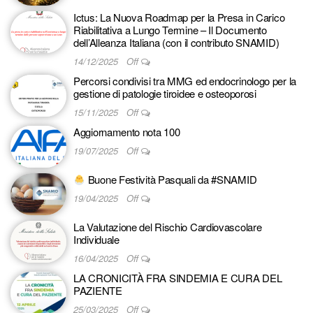
Ictus: La Nuova Roadmap per la Presa in Carico
Riabilitativa a Lungo Termine – Il Documento
dell’Alleanza Italiana (con il contributo SNAMID)
14/12/2025
Off
Percorsi condivisi tra MMG ed endocrinologo per la
gestione di patologie tiroidee e osteoporosi
15/11/2025
Off
Aggiornamento nota 100
19/07/2025
Off
Buone Festività Pasquali da #SNAMID
19/04/2025
Off
La Valutazione del Rischio Cardiovascolare
Individuale
16/04/2025
Off
LA CRONICITÀ FRA SINDEMIA E CURA DEL
PAZIENTE
25/03/2025
Off