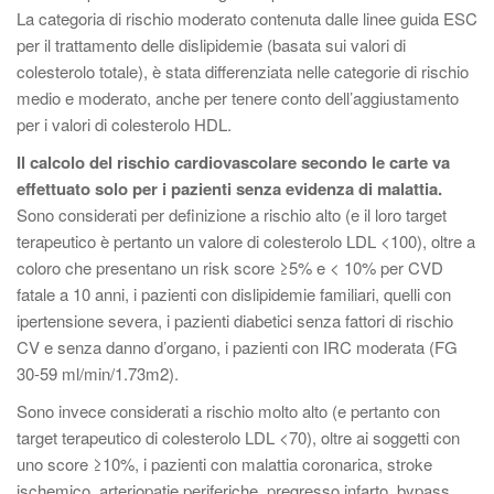
La categoria di rischio moderato contenuta dalle linee guida ESC
per il trattamento delle dislipidemie (basata sui valori di
colesterolo totale), è stata differenziata nelle categorie di rischio
medio e moderato, anche per tenere conto dell’aggiustamento
per i valori di colesterolo HDL.
Il calcolo del rischio cardiovascolare secondo le carte va
effettuato solo per i pazienti senza evidenza di malattia.
Sono considerati per definizione a rischio alto (e il loro target
terapeutico è pertanto un valore di colesterolo LDL <100), oltre a
coloro che presentano un risk score ≥5% e < 10% per CVD
fatale a 10 anni, i pazienti con dislipidemie familiari, quelli con
ipertensione severa, i pazienti diabetici senza fattori di rischio
CV e senza danno d’organo, i pazienti con IRC moderata (FG
30-59 ml/min/1.73m2).
Sono invece considerati a rischio molto alto (e pertanto con
target terapeutico di colesterolo LDL <70), oltre ai soggetti con
uno score ≥10%, i pazienti con malattia coronarica, stroke
ischemico, arteriopatie periferiche, pregresso infarto, bypass