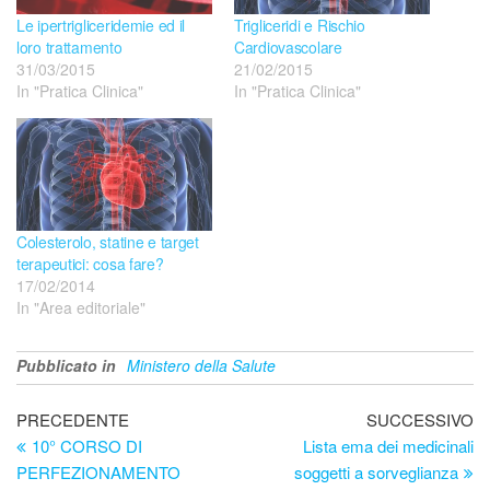
Le ipertrigliceridemie ed il
Trigliceridi e Rischio
loro trattamento
Cardiovascolare
31/03/2015
21/02/2015
In "Pratica Clinica"
In "Pratica Clinica"
Colesterolo, statine e target
terapeutici: cosa fare?
17/02/2014
In "Area editoriale"
Pubblicato in
Ministero della Salute
Navigazione
Articolo
Ar
PRECEDENTE
SUCCESSIVO
precedente
su
10° CORSO DI
Lista ema dei medicinali
articoli
PERFEZIONAMENTO
soggetti a sorveglianza