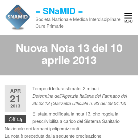
Vai
= SNaMID =
al
contenuto
Società Nazionale Medica Interdisciplinare
MENU
Cure Primarie
Nuova Nota 13 del 10
aprile 2013
Tempo di lettura stimato:
2
minuti
APR
21
Determina dell’Agenzia Italiana del Farmaco del
26.03.13 (Gazzetta Ufficiale n. 83 del 09.04.13)
2013
E’ stata modificata la nota 13, che regola la
Off
prescrivibilità a carico del Sistema Sanitario
Nazionale dei farmaci ipolipemizzanti.
La nota è preceduta dalla seguente precisazione.