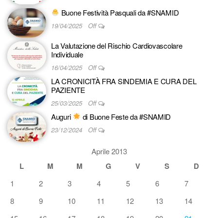
Buone Festività Pasquali da #SNAMID
19/04/2025
Off
La Valutazione del Rischio Cardiovascolare
Individuale
16/04/2025
Off
LA CRONICITÀ FRA SINDEMIA E CURA DEL
PAZIENTE
25/03/2025
Off
Auguri
di Buone Feste da #SNAMID
23/12/2024
Off
Aprile 2013
L
M
M
G
V
S
D
1
2
3
4
5
6
7
8
9
10
11
12
13
14