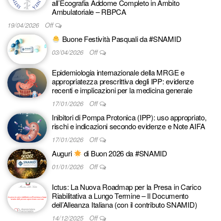
all’Ecografia Addome Completo in Ambito
Ambulatoriale – RBPCA
19/04/2026
Off
Buone Festività Pasquali da #SNAMID
03/04/2026
Off
Epidemiologia internazionale della MRGE e
appropriatezza prescrittiva degli IPP: evidenze
recenti e implicazioni per la medicina generale
17/01/2026
Off
Inibitori di Pompa Protonica (IPP): uso appropriato,
rischi e indicazioni secondo evidenze e Note AIFA
17/01/2026
Off
Auguri
di Buon 2026 da #SNAMID
01/01/2026
Off
Ictus: La Nuova Roadmap per la Presa in Carico
Riabilitativa a Lungo Termine – Il Documento
dell’Alleanza Italiana (con il contributo SNAMID)
14/12/2025
Off