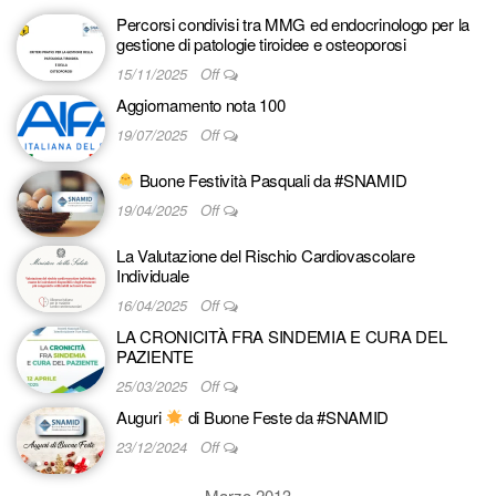
Percorsi condivisi tra MMG ed endocrinologo per la
gestione di patologie tiroidee e osteoporosi
15/11/2025
Off
Aggiornamento nota 100
19/07/2025
Off
Buone Festività Pasquali da #SNAMID
19/04/2025
Off
La Valutazione del Rischio Cardiovascolare
Individuale
16/04/2025
Off
LA CRONICITÀ FRA SINDEMIA E CURA DEL
PAZIENTE
25/03/2025
Off
Auguri
di Buone Feste da #SNAMID
23/12/2024
Off
Marzo 2013