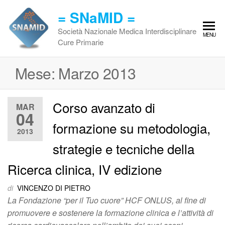
Vai
= SNaMID =
al
contenuto
Società Nazionale Medica Interdisciplinare
MENU
Cure Primarie
Mese:
Marzo 2013
Corso avanzato di
MAR
04
formazione su metodologia,
2013
strategie e tecniche della
Ricerca clinica, IV edizione
di
VINCENZO DI PIETRO
La Fondazione “per il Tuo cuore” HCF ONLUS, al fine di
promuovere e sostenere la formazione clinica e l’attività di