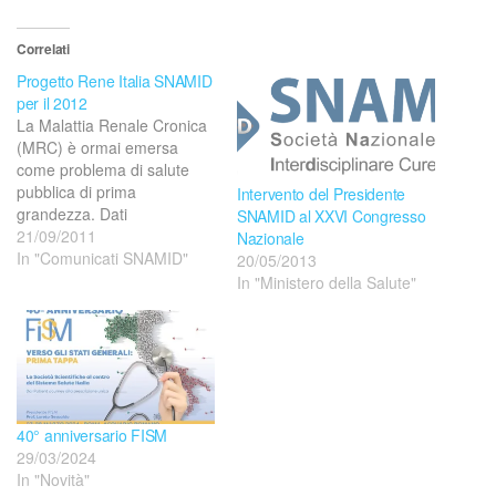
Correlati
Progetto Rene Italia SNAMID
per il 2012
La Malattia Renale Cronica
(MRC) è ormai emersa
come problema di salute
pubblica di prima
Intervento del Presidente
grandezza. Dati
SNAMID al XXVI Congresso
epidemiologici, che
21/09/2011
Nazionale
derivano da studi di
In "Comunicati SNAMID"
20/05/2013
popolazione (NHANES III),
In "Ministero della Salute"
individuano nella MRC una
delle grandi priorità dell’era
della transizione
epidemiologica. È stimabile
che nella popolazione
adulta (> 18 anni) circa 1
40° anniversario FISM
individuo su…
29/03/2024
In "Novità"