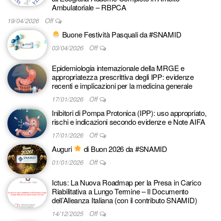
Ambulatoriale – RBPCA
19/04/2026
Off
Buone Festività Pasquali da #SNAMID
03/04/2026
Off
Epidemiologia internazionale della MRGE e
appropriatezza prescrittiva degli IPP: evidenze
recenti e implicazioni per la medicina generale
17/01/2026
Off
Inibitori di Pompa Protonica (IPP): uso appropriato,
rischi e indicazioni secondo evidenze e Note AIFA
17/01/2026
Off
Auguri
di Buon 2026 da #SNAMID
01/01/2026
Off
Ictus: La Nuova Roadmap per la Presa in Carico
Riabilitativa a Lungo Termine – Il Documento
dell’Alleanza Italiana (con il contributo SNAMID)
14/12/2025
Off