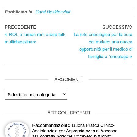
Pubblicato in
Corsi Residenziali
Navigazione
Articolo
Ar
PRECEDENTE
SUCCESSIVO
precedente
su
ROL e tumori rari: cross talk
La rete oncologica per la cura
articoli
multidisciplinare
del malato: una nuova
opportunità per il medico di
famiglia e l’oncologo
ARGOMENTI
Argomenti
ARTICOLI RECENTI
Raccomandazioni di Buona Pratica Clinico-
Assistenziale per Appropriatezza di Accesso
all’Ecografia Addome Completo in Ambito