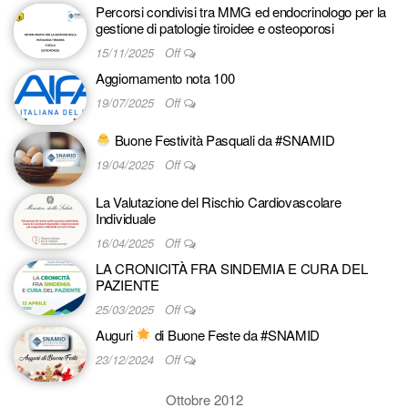
Percorsi condivisi tra MMG ed endocrinologo per la
gestione di patologie tiroidee e osteoporosi
15/11/2025
Off
Aggiornamento nota 100
19/07/2025
Off
Buone Festività Pasquali da #SNAMID
19/04/2025
Off
La Valutazione del Rischio Cardiovascolare
Individuale
16/04/2025
Off
LA CRONICITÀ FRA SINDEMIA E CURA DEL
PAZIENTE
25/03/2025
Off
Auguri
di Buone Feste da #SNAMID
23/12/2024
Off
Ottobre 2012