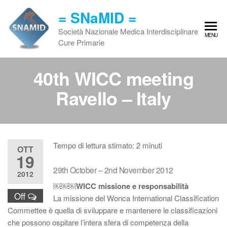
Vai
= SNaMID =
al
contenuto
Società Nazionale Medica Interdisciplinare
MENU
Cure Primarie
40th WICC meeting
Ravello – Italy
Tempo di lettura stimato:
2
minuti
OTT
19
29th October – 2nd November 2012
2012
￼￼￼WICC missione e responsabilità
Off
La missione del Wonca International Classification
Commettee è quella di sviluppare e mantenere le classificazioni
che possono ospitare l’intera sfera di competenza della