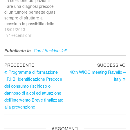
La selezione dei pazienti
malattie oggi sappiamo che
Fare una diagnosi precoce
è molto importante tener
di un tumore permette quasi
presente il concetto
sempre di sfruttare al
di“familiarità” in quanto
massimo le possibilità delle
una…
terapie chirurgiche,
18/01/2013
mediche e radioterapiche e
In "Recensioni"
così di ridurre la
progressione della malattia,
Pubblicato in
Corsi Residenziali
arrivando in molti casi alla
guarigione. La validità di
Navigazione
questo paradigma, ormai
Articolo
Ar
PRECEDENTE
SUCCESSIVO
con evidenze ben
precedente
su
Programma di formazione
40th WICC meeting Ravello –
articoli
consolidate…
I.P.I.B. Identificazione Precoce
Italy
del consumo rischioso o
dannoso di alcol ed attuazione
dell’Intervento Breve finalizzato
alla prevenzione
ARGOMENTI