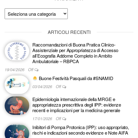
Argomenti
ARTICOLI RECENTI
Raccomandazioni di Buona Pratica Clinico-
Assistenziale per Appropriatezza di Accesso
all’Ecografia Addome Completo in Ambito
Ambulatoriale – RBPCA
19/04/2026
Off
Buone Festività Pasquali da #SNAMID
03/04/2026
Off
Epidemiologia internazionale della MRGE e
appropriatezza prescrittiva degli IPP: evidenze
recenti e implicazioni per la medicina generale
17/01/2026
Off
Inibitori di Pompa Protonica (IPP): uso appropriato,
rischi e indicazioni secondo evidenze e Note AIFA