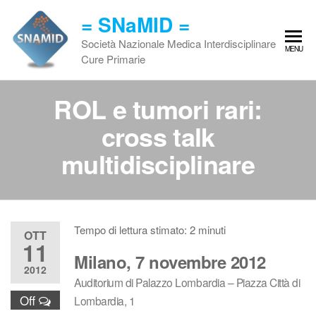
Vai
= SNaMID =
al
contenuto
Società Nazionale Medica Interdisciplinare
MENU
Cure Primarie
ROL e tumori rari:
cross talk
multidisciplinare
Tempo di lettura stimato:
2
minuti
OTT
11
Milano, 7 novembre 2012
2012
Auditorium di Palazzo Lombardia – Piazza Città di
Off
Lombardia, 1