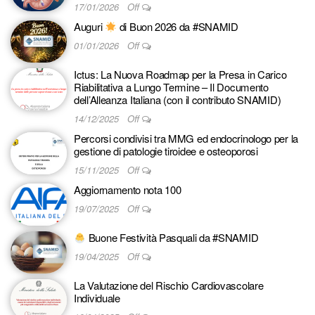
17/01/2026
Off
Auguri
di Buon 2026 da #SNAMID
01/01/2026
Off
Ictus: La Nuova Roadmap per la Presa in Carico
Riabilitativa a Lungo Termine – Il Documento
dell’Alleanza Italiana (con il contributo SNAMID)
14/12/2025
Off
Percorsi condivisi tra MMG ed endocrinologo per la
gestione di patologie tiroidee e osteoporosi
15/11/2025
Off
Aggiornamento nota 100
19/07/2025
Off
Buone Festività Pasquali da #SNAMID
19/04/2025
Off
La Valutazione del Rischio Cardiovascolare
Individuale