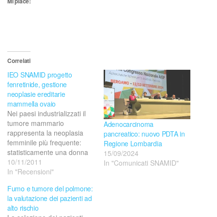
Mi piace:
Correlati
IEO SNAMID progetto
fenretinide, gestione
neoplasie ereditarie
mammella ovaio
Nei paesi industrializzati il
tumore mammario
Adenocarcinoma
rappresenta la neoplasia
pancreatico: nuovo PDTA in
femminile più frequente:
Regione Lombardia
statisticamente una donna
15/09/2024
su 10 svilupperà una
10/11/2011
In "Comunicati SNAMID"
neoplasia mammaria
In "Recensioni"
nell’arco della vita. Il tumore
Fumo e tumore del polmone:
dell’ovaio-tube interessa
la valutazione dei pazienti ad
circa 2-3 donne su 100.
alto rischio
Nell’ambito di queste