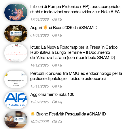
Inibitori di Pompa Protonica (IPP): uso appropriato,
rischi e indicazioni secondo evidenze e Note AIFA
17/01/2026
Off
Auguri
di Buon 2026 da #SNAMID
01/01/2026
Off
Ictus: La Nuova Roadmap per la Presa in Carico
Riabilitativa a Lungo Termine – Il Documento
dell’Alleanza Italiana (con il contributo SNAMID)
14/12/2025
Off
Percorsi condivisi tra MMG ed endocrinologo per la
gestione di patologie tiroidee e osteoporosi
15/11/2025
Off
Aggiornamento nota 100
19/07/2025
Off
Buone Festività Pasquali da #SNAMID
19/04/2025
Off