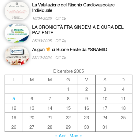
La Valutazione del Rischio Cardiovascolare
Individuale
16/04/2025
Off
LA CRONICITÀ FRA SINDEMIA E CURA DEL
PAZIENTE
25/03/2025
Off
Auguri
di Buone Feste da #SNAMID
23/12/2024
Off
Dicembre 2005
L
M
M
G
V
S
D
1
2
3
4
5
6
7
8
9
10
11
12
13
14
15
16
17
18
19
20
21
22
23
24
25
26
27
28
29
30
31
« Apr
Mag »