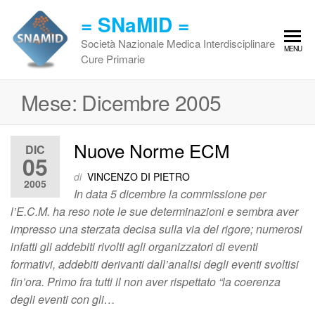
Vai
= SNaMID =
al
contenuto
Società Nazionale Medica Interdisciplinare
MENU
Cure Primarie
Mese:
Dicembre 2005
Nuove Norme ECM
DIC
05
di
VINCENZO DI PIETRO
2005
In data 5 dicembre la commissione per
l’E.C.M. ha reso note le sue determinazioni e sembra aver
impresso una sterzata decisa sulla via del rigore; numerosi
infatti gli addebiti rivolti agli organizzatori di eventi
formativi, addebiti derivanti dall’analisi degli eventi svoltisi
fin’ora. Primo fra tutti il non aver rispettato “la coerenza
degli eventi con gli…