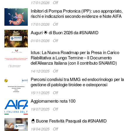
17/01/2026
Off
Inibitori di Pompa Protonica (IPP): uso appropriato,
rischi e indicazioni secondo evidenze e Note AIFA
17/01/2026
Off
Auguri 🌟 di Buon 2026 da #SNAMID
01/01/2026
Off
Ictus: La Nuova Roadmap per la Presa in Carico
Riabilitativa a Lungo Termine – Il Documento
dell’Alleanza Italiana (con il contributo SNAMID)
14/12/2025
Off
Percorsi condivisi tra MMG ed endocrinologo per la
gestione di patologie tiroidee e osteoporosi
15/11/2025
Off
Aggiornamento nota 100
19/07/2025
Off
🐣 Buone Festività Pasquali da #SNAMID
19/04/2025
Off