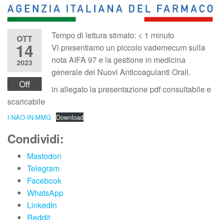
Tempo di lettura stimato:
< 1
minuto
OTT
14
Vi presentiamo un piccolo vademecum sulla
nota AIFA 97 e la gestione in medicina
2023
generale dei Nuovi Anticoagulanti Orali.
Off
in allegato la presentazione pdf consultabile e
scaricabile
I-NAO-IN-MMG
Download
Condividi:
Mastodon
Telegram
Facebook
WhatsApp
LinkedIn
Reddit