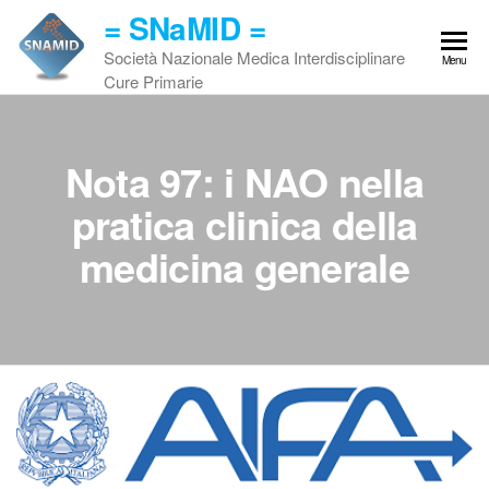
Vai
= SNaMID =
al
Società Nazionale Medica Interdisciplinare
Menu
contenuto
Cure Primarie
Nota 97: i NAO nella
pratica clinica della
medicina generale