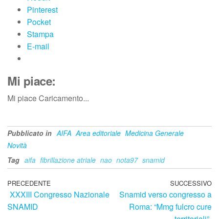
Pinterest
Pocket
Stampa
E-mail
Mi piace:
Mi piace
Caricamento...
Pubblicato in
AIFA
Area editoriale
Medicina Generale
Novità
Tag
aifa
fibrillazione atriale
nao
nota97
snamid
Navigazione
Articolo
PRECEDENTE
SUCCESSIVO
Ar
XXXIII Congresso Nazionale
Snamid verso congresso a
precedente
su
articoli
SNAMID
Roma: “Mmg fulcro cure
territoriali”