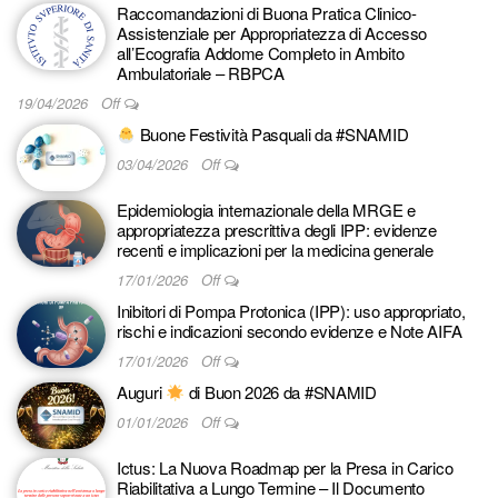
Raccomandazioni di Buona Pratica Clinico-
Assistenziale per Appropriatezza di Accesso
all’Ecografia Addome Completo in Ambito
Ambulatoriale – RBPCA
19/04/2026
Off
Buone Festività Pasquali da #SNAMID
03/04/2026
Off
Epidemiologia internazionale della MRGE e
appropriatezza prescrittiva degli IPP: evidenze
recenti e implicazioni per la medicina generale
17/01/2026
Off
Inibitori di Pompa Protonica (IPP): uso appropriato,
rischi e indicazioni secondo evidenze e Note AIFA
17/01/2026
Off
Auguri
di Buon 2026 da #SNAMID
01/01/2026
Off
Ictus: La Nuova Roadmap per la Presa in Carico
Riabilitativa a Lungo Termine – Il Documento