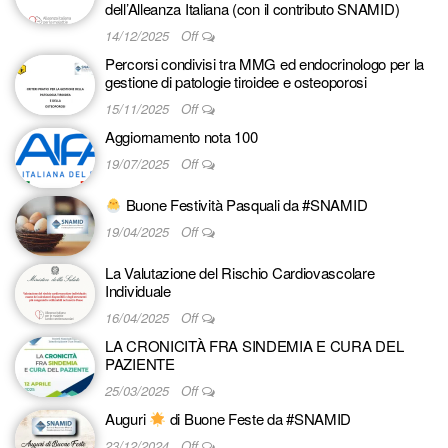
dell’Alleanza Italiana (con il contributo SNAMID)
14/12/2025
Off
Percorsi condivisi tra MMG ed endocrinologo per la
gestione di patologie tiroidee e osteoporosi
15/11/2025
Off
Aggiornamento nota 100
19/07/2025
Off
Buone Festività Pasquali da #SNAMID
19/04/2025
Off
La Valutazione del Rischio Cardiovascolare
Individuale
16/04/2025
Off
LA CRONICITÀ FRA SINDEMIA E CURA DEL
PAZIENTE
25/03/2025
Off
Auguri
di Buone Feste da #SNAMID
23/12/2024
Off