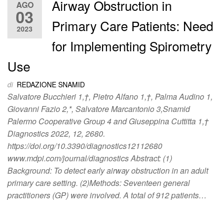
Airway Obstruction in
AGO
03
Primary Care Patients: Need
2023
for Implementing Spirometry
Use
di
REDAZIONE SNAMID
Salvatore Bucchieri 1,†, Pietro Alfano 1,†, Palma Audino 1,
Giovanni Fazio 2,*, Salvatore Marcantonio 3,Snamid
Palermo Cooperative Group 4 and Giuseppina Cuttitta 1,†
Diagnostics 2022, 12, 2680.
https://doi.org/10.3390/diagnostics12112680
www.mdpi.com/journal/diagnostics Abstract: (1)
Background: To detect early airway obstruction in an adult
primary care setting. (2)Methods: Seventeen general
practitioners (GP) were involved. A total of 912 patients…