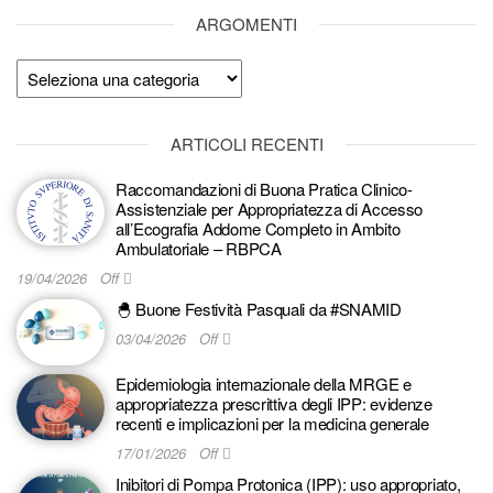
ARGOMENTI
Argomenti
ARTICOLI RECENTI
Raccomandazioni di Buona Pratica Clinico-
Assistenziale per Appropriatezza di Accesso
all’Ecografia Addome Completo in Ambito
Ambulatoriale – RBPCA
19/04/2026
Off
🐣 Buone Festività Pasquali da #SNAMID
03/04/2026
Off
Epidemiologia internazionale della MRGE e
appropriatezza prescrittiva degli IPP: evidenze
recenti e implicazioni per la medicina generale
17/01/2026
Off
Inibitori di Pompa Protonica (IPP): uso appropriato,