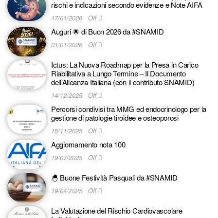
rischi e indicazioni secondo evidenze e Note AIFA
17/01/2026
Off
Auguri 🌟 di Buon 2026 da #SNAMID
01/01/2026
Off
Ictus: La Nuova Roadmap per la Presa in Carico
Riabilitativa a Lungo Termine – Il Documento
dell’Alleanza Italiana (con il contributo SNAMID)
14/12/2025
Off
Percorsi condivisi tra MMG ed endocrinologo per la
gestione di patologie tiroidee e osteoporosi
15/11/2025
Off
Aggiornamento nota 100
19/07/2025
Off
🐣 Buone Festività Pasquali da #SNAMID
19/04/2025
Off
La Valutazione del Rischio Cardiovascolare