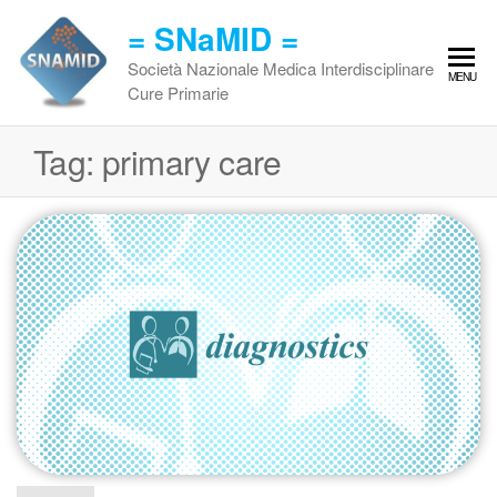
Vai
= SNaMID =
al
contenuto
Società Nazionale Medica Interdisciplinare
MENU
Cure Primarie
Tag:
primary care