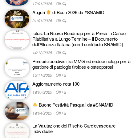
17/01/2026
Off
Auguri
di Buon 2026 da #SNAMID
01/01/2026
Off
Ictus: La Nuova Roadmap per la Presa in Carico
Riabilitativa a Lungo Termine – Il Documento
dell’Alleanza Italiana (con il contributo SNAMID)
14/12/2025
Off
Percorsi condivisi tra MMG ed endocrinologo per la
gestione di patologie tiroidee e osteoporosi
15/11/2025
Off
Aggiornamento nota 100
19/07/2025
Off
Buone Festività Pasquali da #SNAMID
19/04/2025
Off
La Valutazione del Rischio Cardiovascolare
Individuale