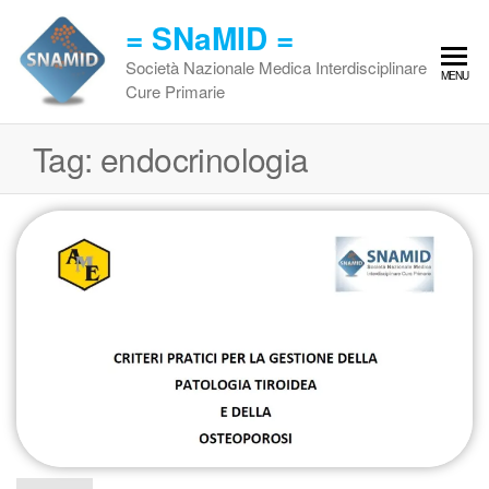
Vai
= SNaMID =
al
contenuto
Società Nazionale Medica Interdisciplinare
MENU
Cure Primarie
Tag:
endocrinologia