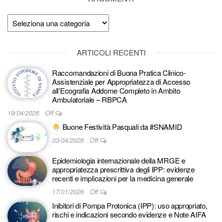
Argomenti
ARTICOLI RECENTI
Raccomandazioni di Buona Pratica Clinico-
Assistenziale per Appropriatezza di Accesso
all’Ecografia Addome Completo in Ambito
Ambulatoriale – RBPCA
19/04/2026
Off
Buone Festività Pasquali da #SNAMID
03/04/2026
Off
Epidemiologia internazionale della MRGE e
appropriatezza prescrittiva degli IPP: evidenze
recenti e implicazioni per la medicina generale
17/01/2026
Off
Inibitori di Pompa Protonica (IPP): uso appropriato,
rischi e indicazioni secondo evidenze e Note AIFA