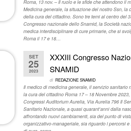
Roma, 13 nov. – Il ruolo e le sfide che attendono il 
Medicina generale, la situazione del nostro Ssn, la c
della cura del cittadino. Sono tre temi al centro del
Congresso nazionale dello Snamid, la Società nazi
medica interdisciplinare di cure primarie, che si svo
Roma il 17 e 18…
XXXIII Congresso Nazio
SET
25
SNAMID
2023
di
REDAZIONE SNAMID
Il medico di medicina generale, il servizio sanitario 
la cura del cittadino Roma 17 – 18 Novembre 2023,
Congressi Auditorium Aurelia, Via Aurelia 796 Il Ser
Sanitario Nazionale, a quasi quarant’anni dalla nasc
affrontando nuovi cambiamenti, sia del punto di vist
organizzativo-manageriale, sia riguardo i percorsi e
di cura, come…