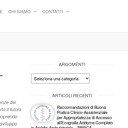
E
CHI SIAMO
CONTATTI
ARGOMENTI
L
Argomenti
ARTICOLI RECENTI
enze del
Raccomandazioni di Buona
o il fulcro
Pratica Clinico-Assistenziale
iscoprendo
per Appropriatezza di Accesso
all’Ecografia Addome Completo
 sviluppo
in Ambito Ambulatoriale – RBPCA