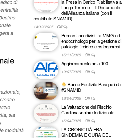
medico di
la Presa in Carico Riabilitativa a
Lungo Termine – Il Documento
entralità
dell’Alleanza Italiana (con il
 33esimo
contributo SNAMID)
onale
14/12/2025
Off
lgerà a
Percorsi condivisi tra MMG ed
endocrinologo per la gestione di
patologie tiroidee e osteoporosi
15/11/2025
Off
nale
Aggiornamento nota 100
19/07/2025
Off
Buone Festività Pasquali da
#SNAMID
nazionale,
19/04/2025
Off
 Centro
vizio
La Valutazione del Rischio
Cardiovascolare Individuale
ita, sta
16/04/2025
Off
a
LA CRONICITÀ FRA
 le modalità
SINDEMIA E CURA DEL