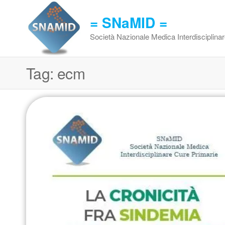
Vai
al
= SNaMID =
contenuto
Società Nazionale Medica Interdisciplina
Tag:
ecm