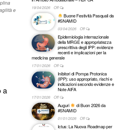
plina
19/04/2026
Off
agilità e
Buone Festività Pasquali da
#SNAMID
03/04/2026
Off
Epidemiologia internazionale
della MRGE e appropriatezza
prescrittiva degli IPP: evidenze
recenti e implicazioni per la
medicina generale
17/01/2026
Off
Inibitori di Pompa Protonica
(IPP): uso appropriato, rischi e
indicazioni secondo evidenze e
 a
Note AIFA
17/01/2026
Off
Auguri
di Buon 2026 da
#SNAMID
01/01/2026
Off
Ictus: La Nuova Roadmap per