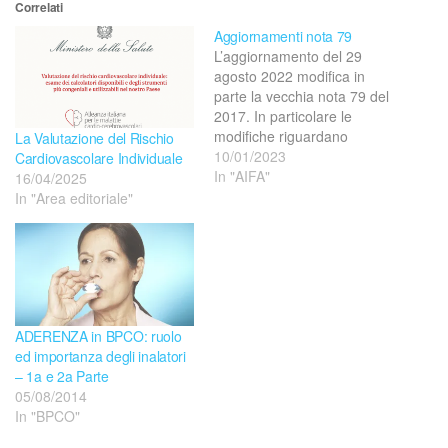
Correlati
Aggiornamenti nota 79
L’aggiornamento del 29
agosto 2022 modifica in
parte la vecchia nota 79 del
2017. In particolare le
modifiche riguardano
La Valutazione del Rischio
l'inserimento della nuova
10/01/2023
Cardiovascolare Individuale
classe di farmaci con
In "AIFA"
16/04/2025
molecola Romosozumab, e
In "Area editoriale"
in quali casi e le indicazioni
terapeutiche per le quali è
possibile utilizzare, in
regime di rimborsabilità
SSN, il farmaco: - Donne…
ADERENZA in BPCO: ruolo
ed importanza degli inalatori
– 1a e 2a Parte
05/08/2014
In "BPCO"