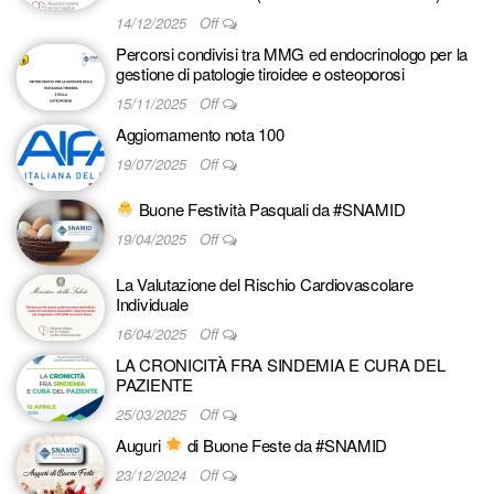
14/12/2025
Off
Percorsi condivisi tra MMG ed endocrinologo per la
gestione di patologie tiroidee e osteoporosi
15/11/2025
Off
Aggiornamento nota 100
19/07/2025
Off
Buone Festività Pasquali da #SNAMID
19/04/2025
Off
La Valutazione del Rischio Cardiovascolare
Individuale
16/04/2025
Off
LA CRONICITÀ FRA SINDEMIA E CURA DEL
PAZIENTE
25/03/2025
Off
Auguri
di Buone Feste da #SNAMID
23/12/2024
Off