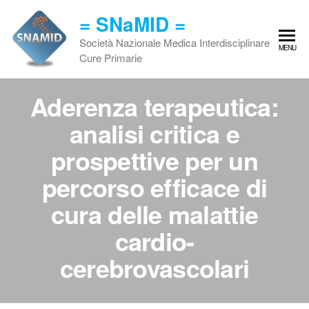
Vai
= SNaMID =
al
contenuto
Società Nazionale Medica Interdisciplinare
MENU
Cure Primarie
Aderenza terapeutica:
analisi critica e
prospettive per un
percorso efficace di
cura delle malattie
cardio-
cerebrovascolari