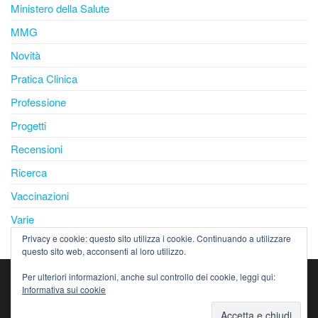
Ministero della Salute
MMG
Novità
Pratica Clinica
Professione
Progetti
Recensioni
Ricerca
Vaccinazioni
Varie
Privacy e cookie: questo sito utilizza i cookie. Continuando a utilizzare
questo sito web, acconsenti al loro utilizzo.
Per ulteriori informazioni, anche sul controllo dei cookie, leggi qui:
Copyright
SNaMID
-
S
ocietà
Na
zionale
M
edica
2026
©
Informativa sui cookie
I
nter
d
isciplinare Cure Primarie - C.F. 97037540156 - P.I.
IT08663200155