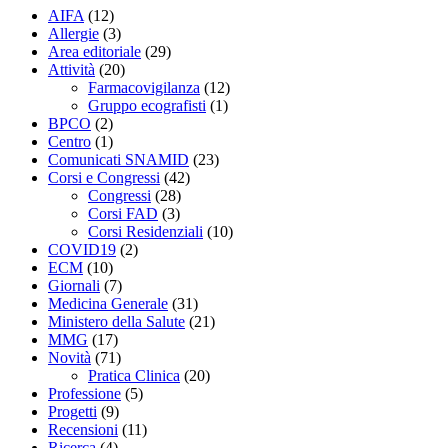
AIFA
(12)
Allergie
(3)
Area editoriale
(29)
Attività
(20)
Farmacovigilanza
(12)
Gruppo ecografisti
(1)
BPCO
(2)
Centro
(1)
Comunicati SNAMID
(23)
Corsi e Congressi
(42)
Congressi
(28)
Corsi FAD
(3)
Corsi Residenziali
(10)
COVID19
(2)
ECM
(10)
Giornali
(7)
Medicina Generale
(31)
Ministero della Salute
(21)
MMG
(17)
Novità
(71)
Pratica Clinica
(20)
Professione
(5)
Progetti
(9)
Recensioni
(11)
Ricerca
(4)