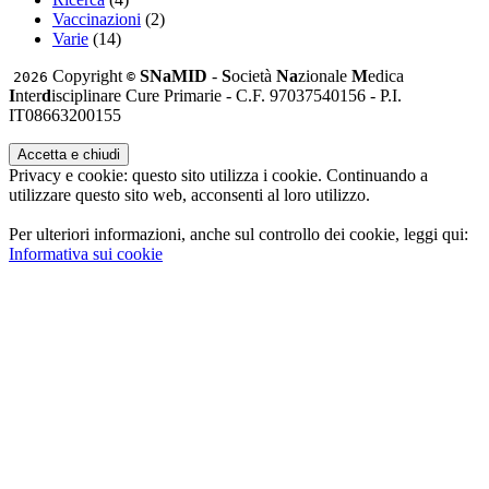
Vaccinazioni
(2)
Varie
(14)
Copyright
SNaMID
-
S
ocietà
Na
zionale
M
edica
2026
©
I
nter
d
isciplinare Cure Primarie - C.F. 97037540156 - P.I.
IT08663200155
Privacy e cookie: questo sito utilizza i cookie. Continuando a
utilizzare questo sito web, acconsenti al loro utilizzo.
Per ulteriori informazioni, anche sul controllo dei cookie, leggi qui:
Informativa sui cookie