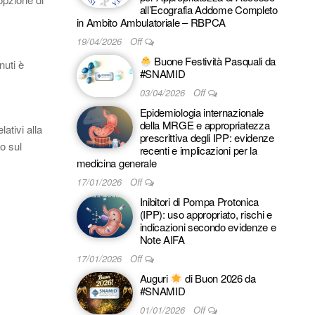
all’Ecografia Addome Completo
in Ambito Ambulatoriale – RBPCA
19/04/2026
Off
Buone Festività Pasquali da
nuti è
#SNAMID
03/04/2026
Off
Epidemiologia internazionale
della MRGE e appropriatezza
ativi alla
prescrittiva degli IPP: evidenze
o sul
recenti e implicazioni per la
medicina generale
17/01/2026
Off
Inibitori di Pompa Protonica
(IPP): uso appropriato, rischi e
indicazioni secondo evidenze e
Note AIFA
17/01/2026
Off
Auguri
di Buon 2026 da
#SNAMID
01/01/2026
Off