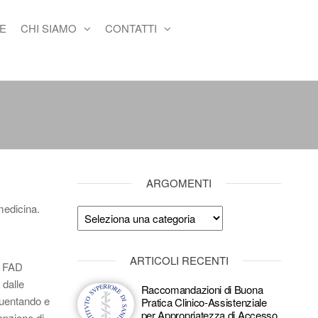
E
CHI SIAMO
CONTATTI
ARGOMENTI
medicina.
Argomenti
ARTICOLI RECENTI
la FAD
 dalle
Raccomandazioni di Buona
quentando e
Pratica Clinico-Assistenziale
per Appropriatezza di Accesso
opzione di