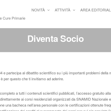
NOVITÀ
ATTIVITÀ
AREA EDITORIAL
re Cure Primarie
Diventa Socio
artecipa al dibattito scientifico su i più importanti problemi della 
 è per questo che ti invitiamo ad aderire.
o completo a tutti i contenuti scientifici pubblicati, l’accesso gratuito al
si direttamente ai corsi residenziali organizzati da SNAMID Nazionale e
one una bacheca nell’area personale con le certificazioni ottenute fre
tificazione dei crediti al superamento dei corsi per cui sia prevista l’