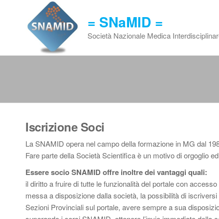
Vai
al
= SNaMID =
contenuto
Società Nazionale Medica Interdisciplina
Iscrizione Soci
La SNAMID opera nel campo della formazione in MG dal 1984 e p
Fare parte della Società Scientifica è un motivo di orgoglio ed
Essere socio SNAMID offre inoltre dei vantaggi quali:
il diritto a fruire di tutte le funzionalità del portale con access
messa a disposizione dalla società, la possibilità di iscriver
Sezioni Provinciali sul portale, avere sempre a sua disposizi
superando i corsi SNAMID, ottenere l’invio immediato della cer