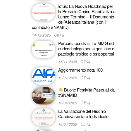
Ictus: La Nuova Roadmap per
la Presa in Carico Riabilitativa a
Lungo Termine – Il Documento
dell’Alleanza Italiana (con il
contributo SNAMID)
14/12/2025
Off
Percorsi condivisi tra MMG ed
endocrinologo per la gestione di
patologie tiroidee e osteoporosi
15/11/2025
Off
Aggiornamento nota 100
19/07/2025
Off
Buone Festività Pasquali da
#SNAMID
19/04/2025
Off
La Valutazione del Rischio
Cardiovascolare Individuale
16/04/2025
Off