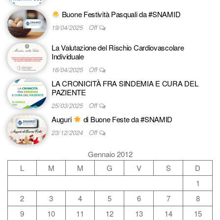
Buone Festività Pasquali da #SNAMID
19/04/2025
Off
La Valutazione del Rischio Cardiovascolare
Individuale
16/04/2025
Off
LA CRONICITÀ FRA SINDEMIA E CURA DEL
PAZIENTE
25/03/2025
Off
Auguri
di Buone Feste da #SNAMID
23/12/2024
Off
Gennaio 2012
L
M
M
G
V
S
D
1
2
3
4
5
6
7
8
9
10
11
12
13
14
15