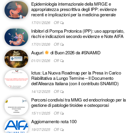
Epidemiologia internazionale della MRGE e
appropriatezza prescrittiva degli IPP: evidenze
recenti e implicazioni per la medicina generale
17/01/2026
Off
Inibitori di Pompa Protonica (IPP): uso appropriato,
rischi e indicazioni secondo evidenze e Note AIFA
17/01/2026
Off
Auguri
di Buon 2026 da #SNAMID
01/01/2026
Off
Ictus: La Nuova Roadmap per la Presa in Carico
Riabilitativa a Lungo Termine – Il Documento
dell’Alleanza Italiana (con il contributo SNAMID)
14/12/2025
Off
Percorsi condivisi tra MMG ed endocrinologo per la
gestione di patologie tiroidee e osteoporosi
15/11/2025
Off
Aggiornamento nota 100
19/07/2025
Off