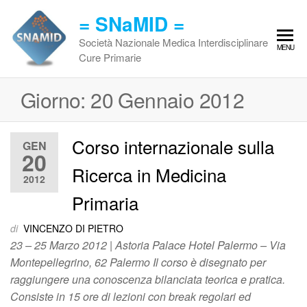
Vai
= SNaMID =
al
contenuto
Società Nazionale Medica Interdisciplinare
MENU
Cure Primarie
Giorno:
20 Gennaio 2012
Corso internazionale sulla
GEN
20
Ricerca in Medicina
2012
Primaria
di
VINCENZO DI PIETRO
23 – 25 Marzo 2012 | Astoria Palace Hotel Palermo – Via
Montepellegrino, 62 Palermo Il corso è disegnato per
raggiungere una conoscenza bilanciata teorica e pratica.
Consiste in 15 ore di lezioni con break regolari ed